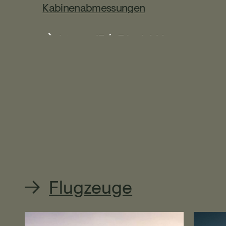
Kabinenabmessungen
Länge: 13 ft 7 in / 4,14 m
Höhe: 57 in / 1,45 m
Breite: 58 in / 1,47 m
Gepäckraum
Vorne: 400 lbs / 181 kg
3
Hinten: 600 lbs, 50 ft
/ 272
kg, 1,416 m³
Flugzeuge