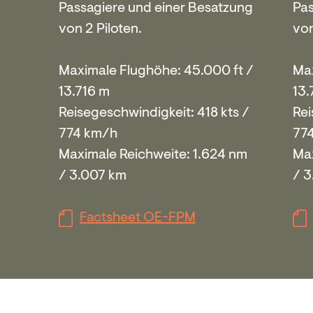
Passagiere und einer Besatzung
Pas
von 2 Piloten.
von
Maximale Flughöhe: 45.000 ft /
Max
13.716 m
13.
Reisegeschwindigkeit: 418 kts /
Rei
774 km/h
77
Maximale Reichweite: 1.624 nm
Max
/ 3.007 km
/ 
Factsheet OE-FPM