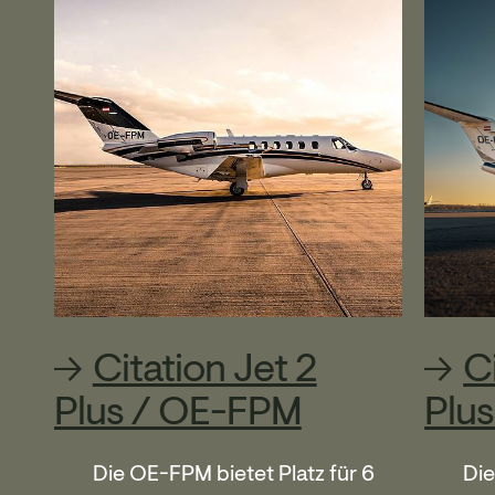
Citation Jet 2
C
Plus / OE-FPM
Plu
Die OE-FPM bietet Platz für 6
Die